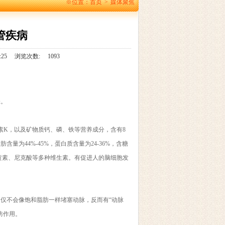
※位置：
首页
>
媒体聚焦
管疾病
:25
浏览次数:
1093
味。
K，以及矿物质钙、磷、铁等营养成分，含有8
为44%-45%，蛋白质含量为24-36%，含糖
核黄素、尼克酸等多种维生素。有促进人的脑细胞发
仅不会像饱和脂肪一样堵塞动脉，反而有“动脉
防作用。