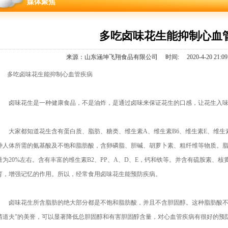
媒体聚焦
多吃卤味花生能抑制心血
来源：山东涵坤飞翔食品有限公司
时间:
2020-4-20 21:09
多吃卤味花生能抑制心血管疾病
卤味花生是一种健康食品，不是油炸，是通过卤味来保证花生的口感，让花生入
大家都知道花生含有蛋白质、脂肪、糖类、维生素A、维生素B6、维生素E、维生素
种人体所需的氨基酸及不饱和脂肪酸，含卵磷脂、胆碱、胡萝卜素、粗纤维等物质。脂肪含量
量为20%左右。含有丰富的维生素B2、PP、A、D、E，钙和铁等。并含有硫胺素、
育，增强记忆的作用。所以，经常食用卤味花生能预防疾病。
卤味花生所含脂肪的绝大部分都是不饱和脂肪酸，并且不含胆固醇。这种脂肪酸不
清道夫”的美誉，可以显著降低总胆固醇和有害胆固醇含量，对心血管疾病有很好的预